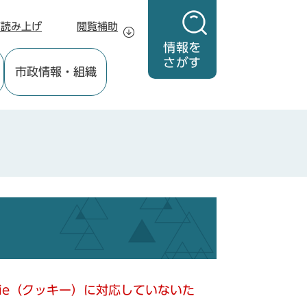
声読み上げ
閲覧補助
情報を
さがす
市政情報
・組織
kie（クッキー）に対応していないた