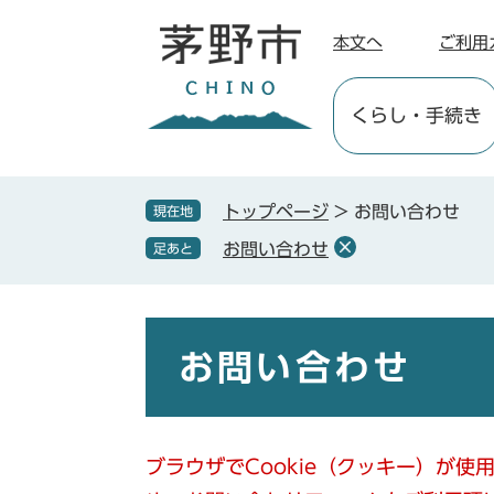
ペ
メ
ー
ニ
本文へ
ご利用
ジ
ュ
の
ー
くらし
・手続き
先
を
頭
飛
で
ば
す
し
トップページ
>
お問い合わせ
現在地
。
て
お問い合わせ
足あと
本
文
へ
本
文
お問い合わせ
ブラウザでCookie（クッキー）が