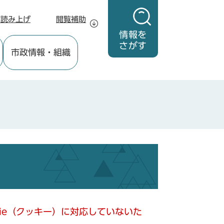
声読み上げ
閲覧補助
情報を
さがす
市政情報
・組織
kie（クッキー）に対応していないた