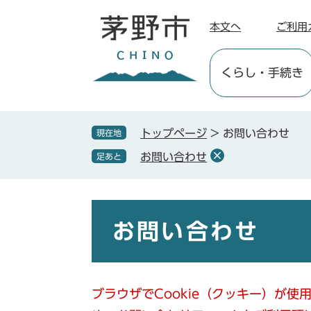
ペ
メ
ー
ニ
本文へ
ご利用
ジ
ュ
の
ー
くらし
・手続き
先
を
頭
飛
で
ば
す
し
トップページ
>
お問い合わせ
現在地
。
て
お問い合わせ
足あと
本
文
へ
本
文
お問い合わせ
ブラウザでCookie（クッキー）が