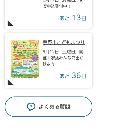
8月17日（月曜日）ま
で申込受付中！
13
あと
日
茅野市こどもまつり
9月12日（土曜日）開
催！家族みんなで出か
けよう！
36
あと
日
よくある質問