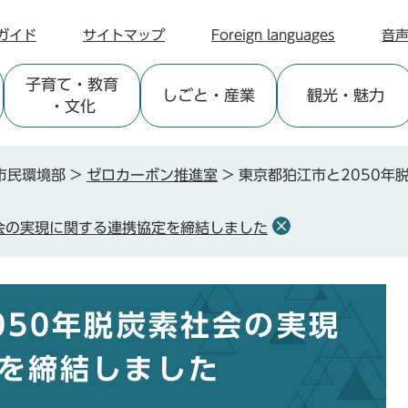
ガイド
サイトマップ
Foreign languages
音
子育て
・教育
しごと
・産業
観光
・魅力
・文化
市民環境部
>
ゼロカーボン推進室
>
東京都狛江市と2050年
社会の実現に関する連携協定を締結しました
050年脱炭素社会の実現
を締結しました