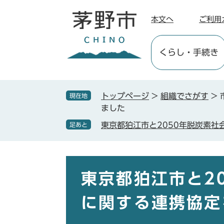
ペ
メ
ー
ニ
本文へ
ご利用
ジ
ュ
の
ー
くらし
・手続き
先
を
頭
飛
で
ば
す
し
トップページ
>
組織でさがす
>
現在地
。
て
ました
本
東京都狛江市と2050年脱炭素
足あと
文
へ
本
文
東京都狛江市と2
に関する連携協定