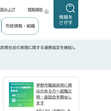
声読み上げ
閲覧補助
情報を
さがす
市政情報
・組織
脱炭素社会の実現に関する連携協定を締結し
茅野市職員採用に興
味のある方へ就職説
明・座談会を開催し
ます