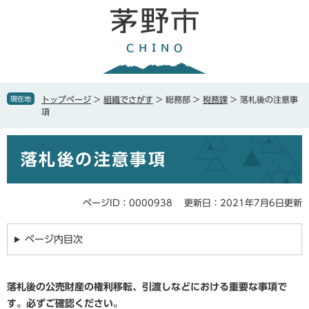
ペ
メ
ー
ニ
ジ
ュ
の
ー
先
を
頭
飛
で
ば
現在地
トップページ
>
組織でさがす
>
総務部
>
税務課
>
落札後の注意事
す
し
項
。
て
本
本
文
落札後の注意事項
文
へ
ページID：0000938
更新日：2021年7月6日更新
ページ内目次
落札後の公売財産の権利移転、引渡しなどにおける重要な事項で
す。必ずご確認ください。