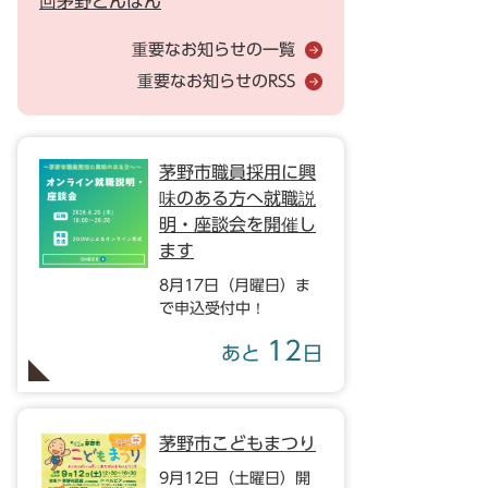
回茅野どんばん
重要なお知らせの一覧
重要なお知らせのRSS
茅野市職員採用に興
味のある方へ就職説
明・座談会を開催し
ます
8月17日（月曜日）ま
で申込受付中！
12
あと
日
茅野市こどもまつり
9月12日（土曜日）開