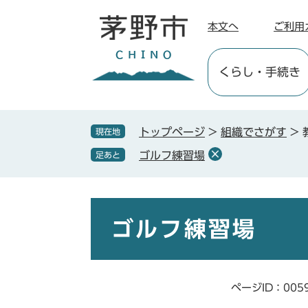
ペ
メ
ー
ニ
本文へ
ご利用
ジ
ュ
の
ー
くらし
・手続き
先
を
頭
飛
で
ば
す
し
トップページ
>
組織でさがす
>
現在地
。
て
ゴルフ練習場
足あと
本
文
へ
本
文
ゴルフ練習場
ページID：005