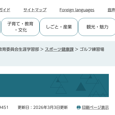
ガイド
サイトマップ
Foreign languages
音
子育て
・教育
しごと
・産業
観光
・魅力
・文化
教育委員会生涯学習部
>
スポーツ健康課
>
ゴルフ練習場
9451
更新日：2026年3月3日更新
印刷ページ表示