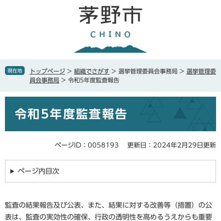
ペ
メ
ー
ニ
ジ
ュ
の
ー
先
を
頭
飛
で
ば
現在地
トップページ
>
組織でさがす
>
選挙管理委員会事務局
>
選挙管理委
す
し
員会事務局
>
令和5年度監査報告
。
て
本
本
文
令和5年度監査報告
文
へ
ページID：0058193
更新日：2024年2月29日更新
ページ内目次
監査の結果報告及び公表、また、結果に対する改善等（措置）の公
表は、監査の実効性の確保、行政の透明性を高めるうえからも重要