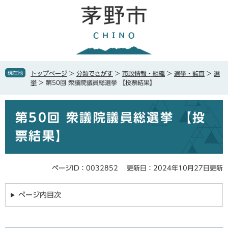
ペ
メ
ー
ニ
ジ
ュ
の
ー
先
を
頭
飛
で
ば
現在地
トップページ
>
分類でさがす
>
市政情報・組織
>
選挙・監査
>
選
す
し
挙
>
第50回 衆議院議員総選挙 【投票結果】
。
て
本
本
文
第50回 衆議院議員総選挙 【投
文
へ
票結果】
ページID：0032852
更新日：2024年10月27日更新
ページ内目次