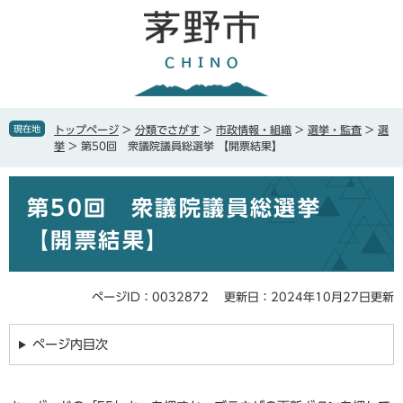
ペ
メ
ー
ニ
ジ
ュ
の
ー
先
を
頭
飛
で
ば
現在地
トップページ
>
分類でさがす
>
市政情報・組織
>
選挙・監査
>
選
す
し
挙
>
第50回 衆議院議員総選挙 【開票結果】
。
て
本
本
文
第50回 衆議院議員総選挙
文
へ
【開票結果】
ページID：0032872
更新日：2024年10月27日更新
ページ内目次