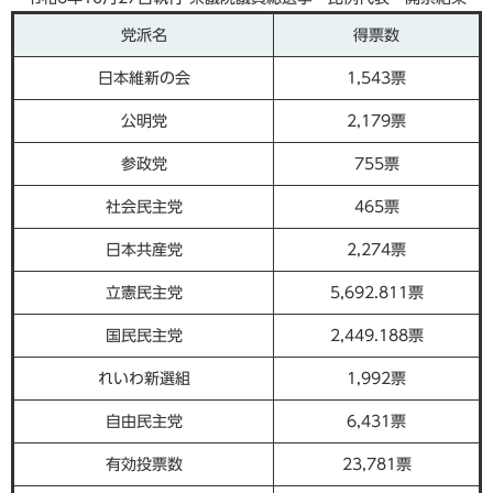
党派名
得票数
日本維新の会
1,543票
公明党
2,179票
参政党
755票
社会民主党
465票
日本共産党
2,274票
立憲民主党
5,692.811票
国民民主党
2,449.188票
れいわ新選組
1,992票
自由民主党
6,431票
有効投票数
23,781票