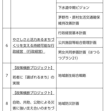
下水道中期ビジョン
茅野市・原村生活交通確保
維持改善計画
行政経営基本計画
やさしさと活力あるまちづ
公共施設等総合管理計画
6
くりを支える持続可能な行
政経営 （行政経営）
男女共同参画計画（はつら
つプラン21）
【政策横断プロジェクト】
7
地域創生総合戦略
若者に「選ばれるまち」の
実現
【政策横断プロジェクト】
自助、共助、公助による災
8
地域防災計画
害に強い支え合いのまちづ