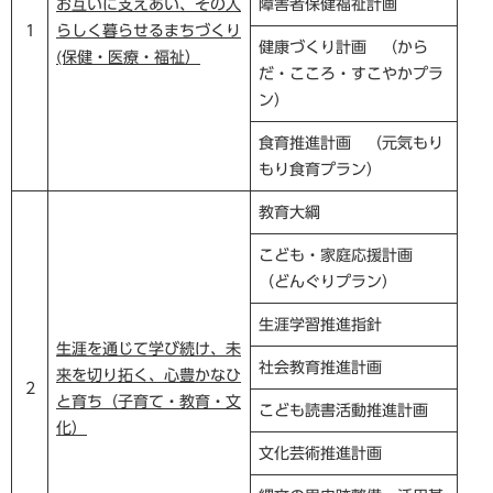
お互いに支えあい、その人
障害者保健福祉計画
1
らしく暮らせるまちづくり
健康づくり計画 （から
(保健・医療・福祉）
だ・こころ・すこやかプラ
ン）
食育推進計画 （元気もり
もり食育プラン）
教育大綱
こども・家庭応援計画
（どんぐりプラン）
生涯学習推進指針
生涯を通じて学び続け、未
社会教育推進計画
来を切り拓く、心豊かなひ
2
と育ち（子育て・教育・文
こども読書活動推進計画
化）
文化芸術推進計画