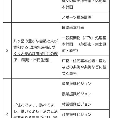
縄文の里史跡整備・活用基
本計画
スポーツ推進計画
環境基本計画
一般廃棄物（ごみ）処理基
八ヶ岳の豊かな自然と人が
本計画 （茅野市・富士見
調和する 環境先進都市づ
3
町・原村）
くりと安心な市民生活の確
保 （環境・市民生活）
戸籍・住民基本台帳・墓地
などの条例や条例などに基
づく事務
産業振興ビジョン
農業振興ビジョン
林業振興ビジョン
「住んでよし、訪れてよ
し、働いてよし」活力と活
4
商業振興ビジョン
気あふれるまちづくり（産