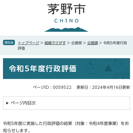
ペ
メ
ー
ニ
ジ
ュ
の
ー
先
を
頭
飛
で
ば
現在地
トップページ
>
組織でさがす
>
企画部
>
企画課
>
令和5年度行政
す
し
評価
。
て
本
本
文
令和5年度行政評価
文
へ
ページID：0059522
更新日：2024年4月16日更新
ページ内目次
令和5年度に実施した行政評価の結果（対象：令和4年度事業）をお
知らせします。