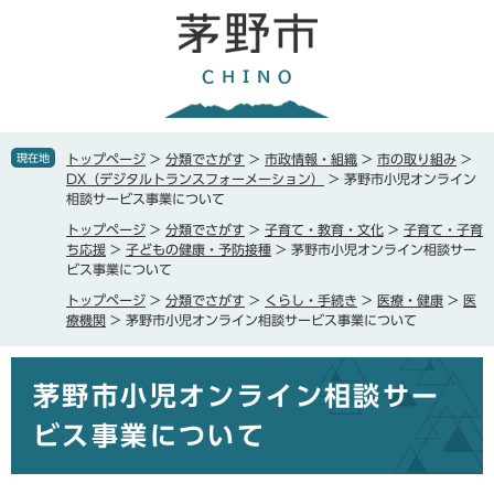
ペ
メ
ー
ニ
ジ
ュ
の
ー
先
を
頭
飛
で
ば
現在地
トップページ
>
分類でさがす
>
市政情報・組織
>
市の取り組み
>
す
し
DX（デジタルトランスフォーメーション）
>
茅野市小児オンライン
。
て
相談サービス事業について
本
トップページ
>
分類でさがす
>
子育て・教育・文化
>
子育て・子育
文
ち応援
>
子どもの健康・予防接種
>
茅野市小児オンライン相談サー
へ
ビス事業について
トップページ
>
分類でさがす
>
くらし・手続き
>
医療・健康
>
医
療機関
>
茅野市小児オンライン相談サービス事業について
本
茅野市小児オンライン相談サー
文
ビス事業について