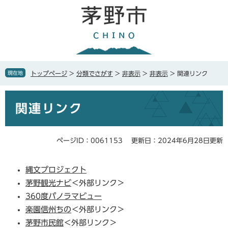
ペ
メ
ー
ニ
ジ
ュ
の
ー
先
を
頭
飛
で
ば
現在地
トップページ
>
分類でさがす
>
非表示
>
非表示
>
関連リンク
す
し
。
て
本
本
関連リンク
文
文
へ
ページID：0061153
更新日：2024年6月28日更新
縄文プロジェクト
茅野観光ナビ
＜外部リンク＞
360度パノラマビュー
楽園信州ちの​
＜外部リンク＞
茅野市民館
＜外部リンク＞