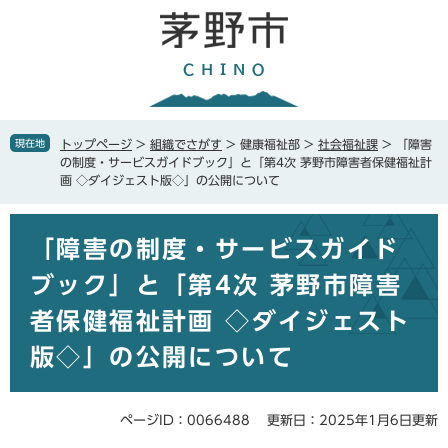
ペ
メ
ー
ニ
ジ
ュ
の
ー
先
を
頭
飛
で
ば
現在地
トップページ
>
組織でさがす
>
健康福祉部
>
社会福祉課
>
「障害
す
し
の制度・サービスガイドブック」と「第4次 茅野市障害者保健福祉計
。
て
画 ◇ダイジェスト版◇」の公開について
本
文
本
へ
「障害の制度・サービスガイド
文
ブック」と「第4次 茅野市障害
者保健福祉計画 ◇ダイジェスト
版◇」の公開について
ページID：0066488
更新日：2025年1月6日更新