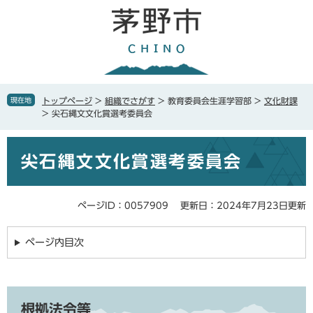
ペ
メ
ー
ニ
ジ
ュ
の
ー
先
を
頭
飛
で
ば
現在地
トップページ
>
組織でさがす
>
教育委員会生涯学習部
>
文化財課
す
し
>
尖石縄文文化賞選考委員会
。
て
本
本
文
尖石縄文文化賞選考委員会
文
へ
ページID：0057909
更新日：2024年7月23日更新
ページ内目次
根拠法令等