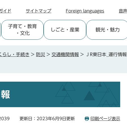
ガイド
サイトマップ
Foreign languages
音
子育て
・教育
しごと
・産業
観光
・魅力
・文化
くらし・手続き
>
防災
>
交通機関情報
>
ＪR東日本_運行情報
情報
2039
更新日：2023年6月9日更新
印刷ページ表示