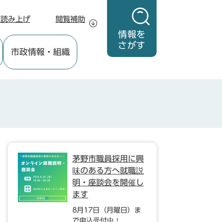
声読み上げ
閲覧補助
情報を
さがす
市政情報
・組織
茅野市職員採用に興
味のある方へ就職説
明・座談会を開催し
ます
8月17日（月曜日）ま
で申込受付中！