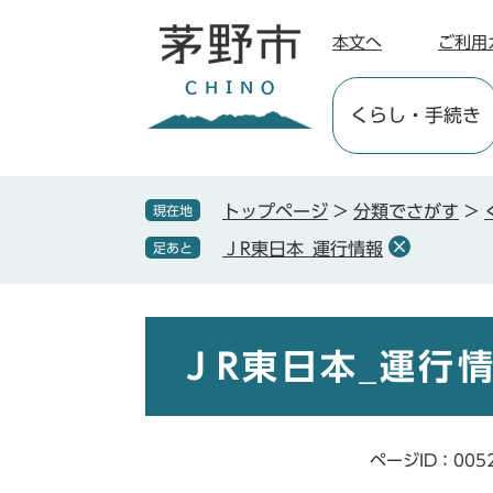
ペ
メ
ー
ニ
本文へ
ご利用
ジ
ュ
の
ー
くらし
・手続き
先
を
頭
飛
で
ば
す
し
トップページ
>
分類でさがす
>
現在地
。
て
ＪR東日本_運行情報
足あと
本
文
へ
本
文
ＪR東日本_運行
ページID：005