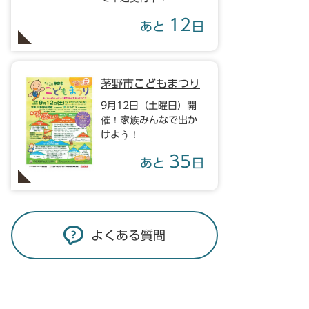
12
あと
日
茅野市こどもまつり
9月12日（土曜日）開
催！家族みんなで出か
けよう！
35
あと
日
よくある質問