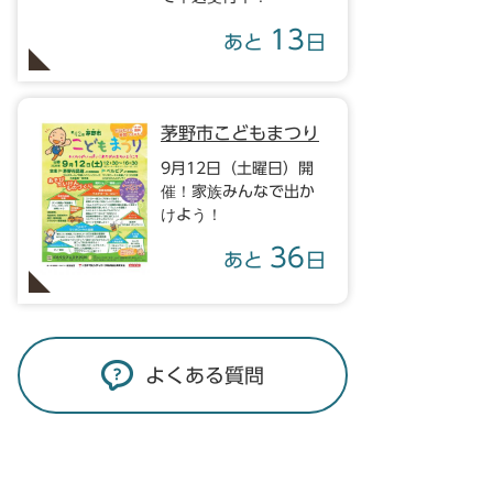
13
あと
日
茅野市こどもまつり
9月12日（土曜日）開
催！家族みんなで出か
けよう！
36
あと
日
よくある質問