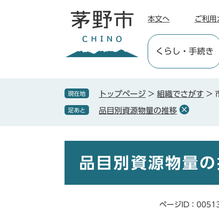
ペ
メ
ー
ニ
本文へ
ご利用
ジ
ュ
の
ー
くらし
・手続き
先
を
頭
飛
で
ば
す
し
トップページ
>
組織でさがす
>
現在地
。
て
品目別資源物量の推移
足あと
本
文
へ
本
文
品目別資源物量の
ページID：0051