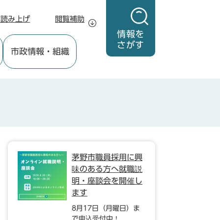
声読み上げ
閲覧補助
情報を
さがす
市政情報
・組織
茅野市職員採用に興
味のある方へ就職説
明・座談会を開催し
ます
8月17日（月曜日）ま
で申込受付中！