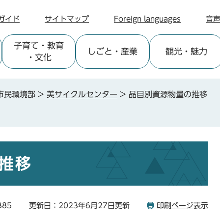
ガイド
サイトマップ
Foreign languages
音
子育て
・教育
しごと
・産業
観光
・魅力
・文化
市民環境部
>
美サイクルセンター
>
品目別資源物量の推移
推移
385
更新日：2023年6月27日更新
印刷ページ表示