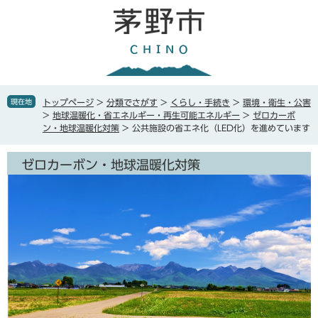
ペ
メ
ー
ニ
ジ
ュ
の
ー
先
を
頭
飛
で
ば
現在地
トップページ
>
分類でさがす
>
くらし・手続き
>
環境・衛生・公害
す
し
>
地球温暖化・省エネルギー・再生可能エネルギー
>
ゼロカーボ
。
て
ン・地球温暖化対策
>
公共施設の省エネ化（LED化）を進めています
本
文
ゼロカーボン・地球温暖化対策
へ