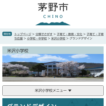
ペ
メ
ー
ニ
ジ
ュ
の
ー
先
を
頭
飛
で
ば
現在地
トップページ
>
分類でさがす
>
子育て・教育・文化
>
子育て・子育
す
し
ち応援
>
小学校・中学校
>
米沢小学校
>
グランドデザイン
。
て
本
米沢小学校
文
へ
米沢小学校メニュー
本
文