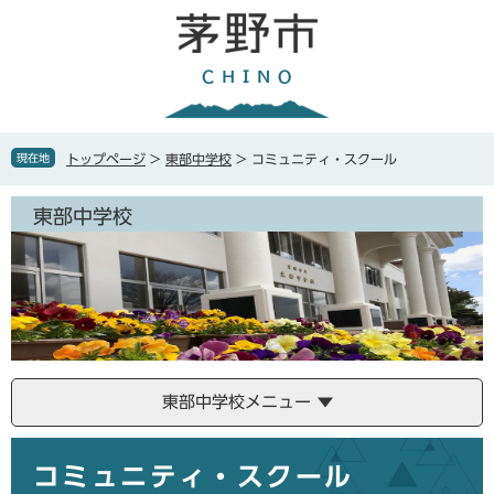
ペ
メ
ー
ニ
ジ
ュ
の
ー
先
を
頭
飛
で
ば
現在地
トップページ
>
東部中学校
>
コミュニティ・スクール
す
し
。
て
東部中学校
本
文
へ
東部中学校メニュー
本
コミュニティ・スクール
文