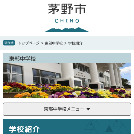
ペ
メ
ー
ニ
ジ
ュ
の
ー
先
を
頭
飛
で
ば
現在地
トップページ
>
東部中学校
>
学校紹介
す
し
。
て
東部中学校
本
文
へ
東部中学校メニュー
本
学校紹介
文