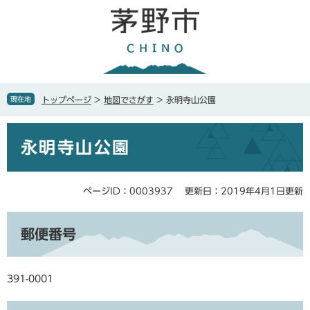
ペ
メ
ー
ニ
ジ
ュ
の
ー
先
を
頭
飛
で
ば
現在地
トップページ
>
地図でさがす
>
永明寺山公園
す
し
。
て
本
本
永明寺山公園
文
文
へ
ページID：0003937
更新日：2019年4月1日更新
郵便番号
391-0001