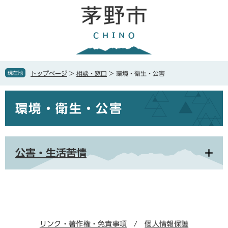
ペ
メ
ー
ニ
ジ
ュ
の
ー
先
を
頭
飛
で
ば
現在地
トップページ
>
相談・窓口
>
環境・衛生・公害
す
し
。
て
本
本
環境・衛生・公害
文
文
へ
公害・生活苦情
リンク・著作権・免責事項
個人情報保護