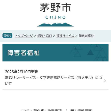
ペ
メ
ー
ニ
ジ
ュ
の
ー
先
を
頭
飛
で
ば
現在地
トップページ
>
相談・窓口
>
福祉サービス
>
障害者福祉
す
し
。
て
本
本
障害者福祉
文
文
へ
2025年2月10日更新
電話リレーサービス・文字表示電話サービス（ヨメテル）につ
いて