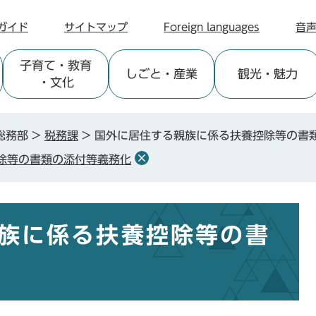
ガイド
サイトマップ
Foreign languages
音
子育て
・教育
しごと
・産業
観光
・魅力
・文化
総務部
>
税務課
>
国外に居住する親族に係る扶養控除等の書
除等の書類の添付等義務化
族に係る扶養控除等の書