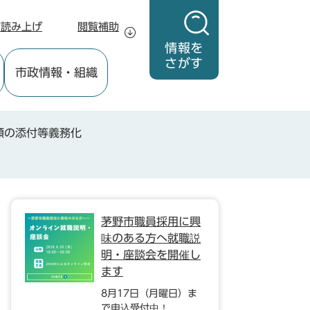
声読み上げ
閲覧補助
情報を
さがす
市政情報
・組織
類の添付等義務化
茅野市職員採用に興
味のある方へ就職説
明・座談会を開催し
ます
8月17日（月曜日）ま
で申込受付中！