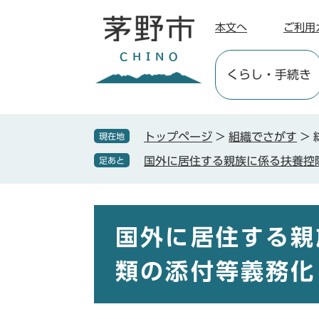
ペ
メ
ー
ニ
本文へ
ご利用
ジ
ュ
の
ー
くらし
・手続き
先
を
頭
飛
で
ば
す
し
トップページ
>
組織でさがす
>
現在地
。
て
国外に居住する親族に係る扶養控
足あと
本
文
へ
本
文
国外に居住する親
類の添付等義務化