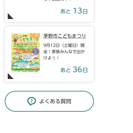
13
あと
日
茅野市こどもまつり
9月12日（土曜日）開
催！家族みんなで出か
けよう！
36
あと
日
よくある質問