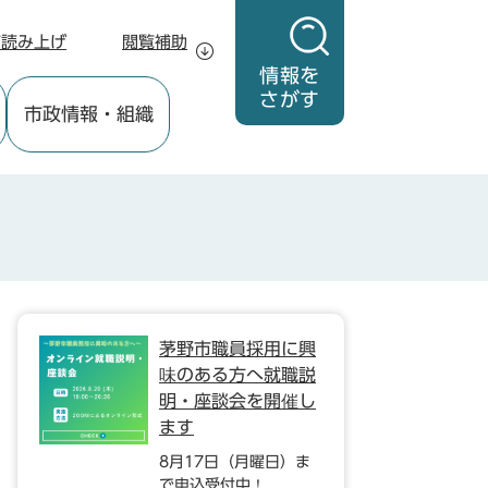
声読み上げ
閲覧補助
情報を
さがす
市政情報
・組織
茅野市職員採用に興
味のある方へ就職説
明・座談会を開催し
ます
8月17日（月曜日）ま
で申込受付中！