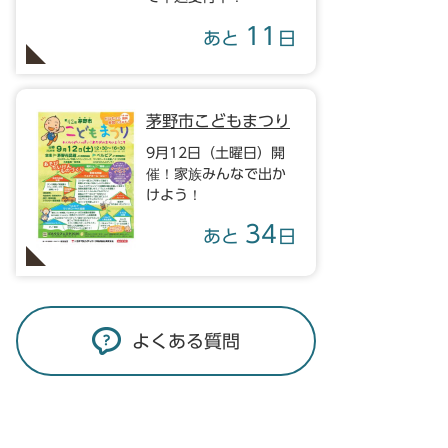
11
あと
日
茅野市こどもまつり
9月12日（土曜日）開
催！家族みんなで出か
けよう！
34
あと
日
よくある質問