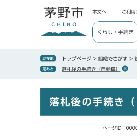
ペ
メ
ー
ニ
本文へ
ご利用
ジ
ュ
の
ー
くらし
・手続き
先
を
頭
飛
で
ば
す
し
トップページ
>
組織でさがす
>
現在地
。
て
落札後の手続き（自動車）
足あと
本
文
へ
本
文
落札後の手続き（
ページID：000