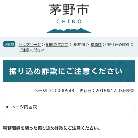
ペ
メ
ー
ニ
ジ
ュ
の
ー
先
を
頭
飛
で
ば
現在地
トップページ
>
組織でさがす
>
総務部
>
税務課
>
振り込め詐欺に
す
し
ご注意ください
。
て
本
本
文
振り込め詐欺にご注意ください
文
へ
ページID：0000948
更新日：2018年12月3日更新
ページ内目次
税務職員を装った振り込め詐欺にご注意ください。