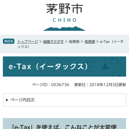
ペ
メ
ー
ニ
ジ
ュ
の
ー
先
を
頭
飛
で
ば
現在地
トップページ
>
組織でさがす
>
総務部
>
税務課
>
e-Tax（イータ
す
し
ックス）
。
て
本
本
文
e-Tax（イータックス）
文
へ
ページID：0036736
更新日：2018年12月3日更新
ページ内目次
「e-Tax」を使えば、こんなことが大変便