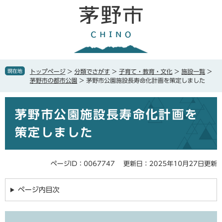
ペ
メ
ー
ニ
ジ
ュ
の
ー
先
を
頭
飛
で
ば
現在地
トップページ
>
分類でさがす
>
子育て・教育・文化
>
施設一覧
>
す
し
茅野市の都市公園
>
茅野市公園施設長寿命化計画を策定しました
。
て
本
本
文
茅野市公園施設長寿命化計画を
文
へ
策定しました
ページID：0067747
更新日：2025年10月27日更新
ページ内目次