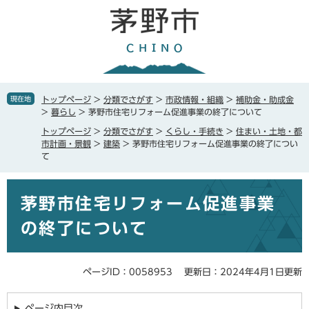
ペ
メ
ー
ニ
ジ
ュ
の
ー
先
を
頭
飛
で
ば
現在地
トップページ
>
分類でさがす
>
市政情報・組織
>
補助金・助成金
す
し
>
暮らし
>
茅野市住宅リフォーム促進事業の終了について
。
て
トップページ
>
分類でさがす
>
くらし・手続き
>
住まい・土地・都
本
市計画・景観
>
建築
>
茅野市住宅リフォーム促進事業の終了につい
文
て
へ
本
茅野市住宅リフォーム促進事業
文
の終了について
ページID：0058953
更新日：2024年4月1日更新
ページ内目次