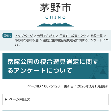
ペ
メ
ー
ニ
ジ
ュ
の
ー
先
を
頭
飛
で
ば
現在地
トップページ
>
分類でさがす
>
子育て・教育・文化
>
施設一覧
>
す
し
茅野市の都市公園
>
岳麓公園の複合遊具選定に関するアンケートにつ
。
て
いて
本
文
本
へ
岳麓公園の複合遊具選定に関す
文
るアンケートについて
ページID：0075120
更新日：2026年3月10日更新
ページ内目次