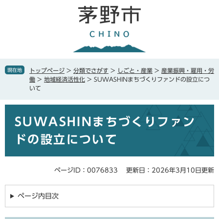
ペ
メ
ー
ニ
ジ
ュ
の
ー
先
を
頭
飛
で
ば
現在地
トップページ
>
分類でさがす
>
しごと・産業
>
産業振興・雇用・労
す
し
働
>
地域経済活性化
>
SUWASHINまちづくりファンドの設立につ
。
て
いて
本
文
本
へ
SUWASHINまちづくりファン
文
ドの設立について
ページID：0076833
更新日：2026年3月10日更新
ページ内目次