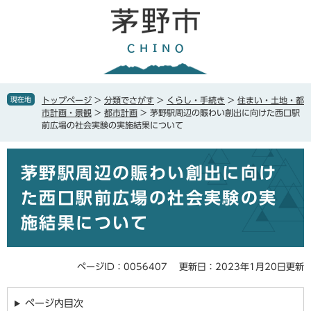
ペ
メ
ー
ニ
ジ
ュ
の
ー
先
を
頭
飛
で
ば
現在地
トップページ
>
分類でさがす
>
くらし・手続き
>
住まい・土地・都
す
し
市計画・景観
>
都市計画
>
茅野駅周辺の賑わい創出に向けた西口駅
。
て
前広場の社会実験の実施結果について
本
文
本
へ
茅野駅周辺の賑わい創出に向け
文
た西口駅前広場の社会実験の実
施結果について
ページID：0056407
更新日：2023年1月20日更新
ページ内目次