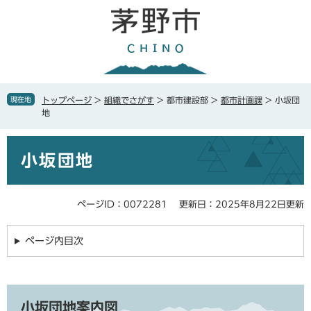
ペ
メ
ー
ニ
ジ
ュ
の
ー
先
を
頭
飛
で
ば
現在地
トップページ
>
組織でさがす
>
都市建設部
>
都市計画課
>
小坂団
す
し
地
。
て
本
本
文
小坂団地
文
へ
ページID：0072281
更新日：2025年8月22日更新
ページ内目次
小坂団地案内図