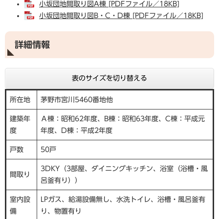
小坂団地間取り図A棟 [PDFファイル／18KB]
小坂団地間取り図B・C・D棟 [PDFファイル／18KB]
詳細情報
表のサイズを切り替える
所在地
茅野市宮川5460番地他
建築年
Ａ棟：昭和62年度、B棟：昭和63年度、C棟：平成元
度
年度、D棟：平成2年度
戸数
50戸
3DKY（3部屋、ダイニングキッチン、浴室（浴槽・風
間取り
呂釜有り））
室内設
LPガス、給湯設備無し、水洗トイレ、浴槽・風呂釜有
備
り、物置有り