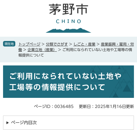
ペ
メ
ー
ニ
ジ
ュ
の
ー
先
を
頭
飛
で
ば
現在地
トップページ
>
分類でさがす
>
しごと・産業
>
産業振興・雇用・労
す
し
働
>
企業立地（産業）
>
ご利用になられていない土地や工場等の情
。
て
報提供について
本
文
本
へ
ご利用になられていない土地や
文
工場等の情報提供について
ページID：0036485
更新日：2025年1月16日更新
ページ内目次