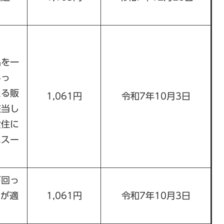
品を一
あっ
たる販
1,061円
令和7年10月3日
該当し
食住に
ニスー
下回っ
円が適
1,061円
令和7年10月3日