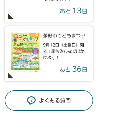
13
あと
日
茅野市こどもまつり
9月12日（土曜日）開
催！家族みんなで出か
けよう！
36
あと
日
よくある質問