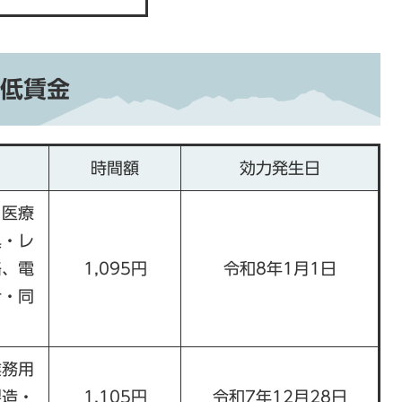
低賃金
時間額
効力発生日
、医療
具・レ
路、電
1,095円
令和8年1月1日
計・同
業務用
製造・
1,105円
令和7年12月28日