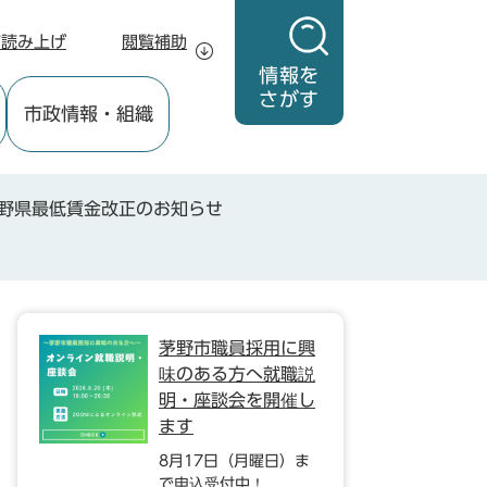
声読み上げ
閲覧補助
情報を
さがす
市政情報
・組織
野県最低賃金改正のお知らせ
茅野市職員採用に興
味のある方へ就職説
明・座談会を開催し
ます
8月17日（月曜日）ま
で申込受付中！