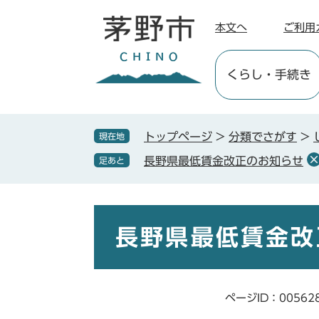
ペ
メ
ー
ニ
本文へ
ご利用
ジ
ュ
の
ー
くらし
・手続き
先
を
頭
飛
で
ば
す
し
トップページ
>
分類でさがす
>
現在地
。
て
長野県最低賃金改正のお知らせ
足あと
本
文
へ
本
文
長野県最低賃金改
ページID：00562