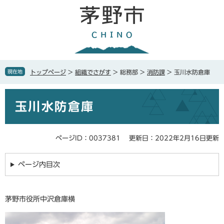
ペ
メ
ー
ニ
ジ
ュ
の
ー
先
を
頭
飛
で
ば
現在地
トップページ
>
組織でさがす
>
総務部
>
消防課
>
玉川水防倉庫
す
し
。
て
本
本
玉川水防倉庫
文
文
へ
ページID：0037381
更新日：2022年2月16日更新
ページ内目次
茅野市役所中沢倉庫横