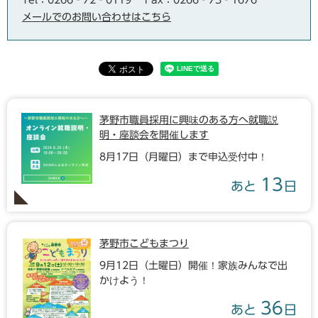
Tel：0266‐72‐0119
Fax：0266‐73‐1676
メールでのお問い合わせはこちら
茅野市職員採用に興味のある方へ就職説
明・座談会を開催します
8月17日（月曜日）まで申込受付中！
13
あと
日
茅野市こどもまつり
9月12日（土曜日）開催！家族みんなで出
かけよう！
36
あと
日