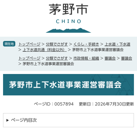
ペ
メ
ー
ニ
ジ
ュ
の
ー
先
を
頭
飛
で
ば
現在地
トップページ
>
分類でさがす
>
くらし・手続き
>
上水道・下水道
す
し
>
上下水道共通（料金以外）
>
茅野市上下水道事業運営審議会
。
て
トップページ
>
分類でさがす
>
市政情報・組織
>
審議会
>
審議会
本
>
茅野市上下水道事業運営審議会
文
へ
本
茅野市上下水道事業運営審議会
文
ページID：0057894
更新日：2026年7月30日更新
ページ内目次