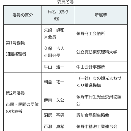
委員名簿
氏名（敬称
委員の区分
所属等
略）
矢崎 貞和
茅野商工会議所
※会長
第1号委員
久保 吉人
公立諏訪東京理科大学
知識経験者
※副会長
牛山 浩一
牛山会計事務所
（一社）ちの観光まちづ
朝倉 祐一
くり推進機構
第2号委員
茅野市民生児童委員協議
伊東 久公
会
市民・民間の団体
の代表者
沼尻 春男
諏訪食品衛生協会
百瀬 真希
茅野市精密工業連合会