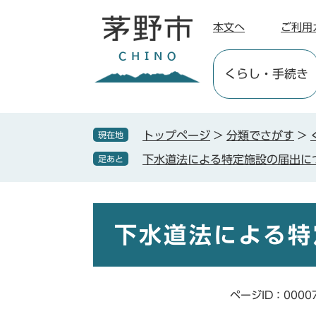
ペ
メ
ー
ニ
本文へ
ご利用
ジ
ュ
の
ー
くらし
・手続き
先
を
頭
飛
で
ば
す
し
トップページ
>
分類でさがす
>
現在地
。
て
下水道法による特定施設の届出に
足あと
本
文
へ
本
文
下水道法による特
ページID：0000