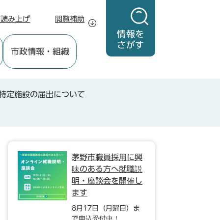
声読み上げ
閲覧補助
情報を
さがす
市政情報
・組織
特定施設の届出について
茅野市職員採用に興
味のある方へ就職説
明・座談会を開催し
ます
8月17日（月曜日）ま
で申込受付中！