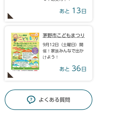
13
あと
日
茅野市こどもまつり
9月12日（土曜日）開
催！家族みんなで出か
けよう！
36
あと
日
よくある質問