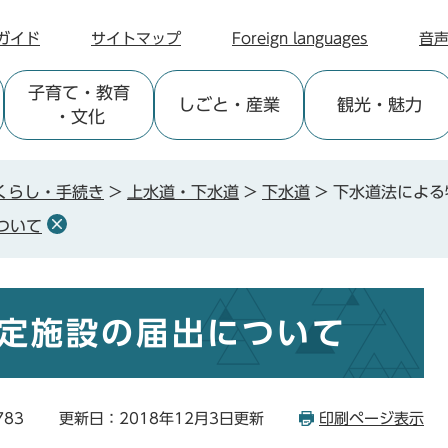
ガイド
サイトマップ
Foreign languages
音
子育て
・教育
しごと
・産業
観光
・魅力
・文化
くらし・手続き
>
上水道・下水道
>
下水道
>
下水道法による
ついて
定施設の届出について
783
更新日：2018年12月3日更新
印刷ページ表示