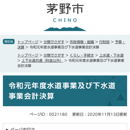
ペ
メ
ー
ニ
ジ
ュ
の
ー
先
を
頭
飛
で
ば
現在地
トップページ
>
分類でさがす
>
市政情報・組織
>
行財政
>
予算・
す
し
決算
>
令和元年度水道事業及び下水道事業会計決算
。
て
トップページ
>
分類でさがす
>
くらし・手続き
>
上水道・下水道
本
>
上下水道共通（料金以外）
>
令和元年度水道事業及び下水道事業
文
会計決算
へ
本
令和元年度水道事業及び下水道
文
事業会計決算
ページID：0021180
更新日：2020年11月13日更新
ページ内目次