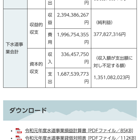
出
円
収
2,394,386,267
益
円
（純利益）
収益的
収支
377,827,316円
費
1,996,754,355
用
円
下水道事
業会計
収
336,457,750
（収入額が支出額に
入
円
資本的
対し不足する額）
収支
支
1,687,539,773
1,351,082,023円
出
円
ダウンロード
令和元年度水道事業損益計算書 [PDFファイル／85KB]
令和元年度水道事業貸借対照表 [PDFファイル／112KB]