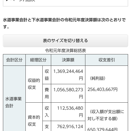
水道事業会計と下水道事業会計の令和元年度決算額は次のとおりで
す。
表のサイズを切り替える
令和元年度決算総括表
会計区分
経理区分
決算額
収支差引
収
1,369,244,464
益
円
（純利益）
収益的
収支
256,403,667円
費
1,056,580,273
用
円
水道事業
会計
収
112,536,480
（収入額が支出額に
入
円
資本的
対し不足する額）
収支
支
762,916,124
650,379,644円