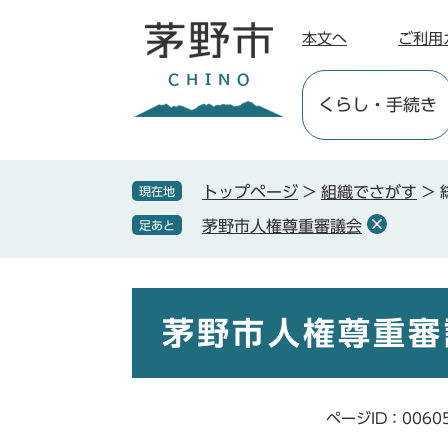
ペ
メ
ー
ニ
本文へ
ご利用
ジ
ュ
の
ー
くらし
・手続き
先
を
頭
飛
で
ば
す
し
トップページ
>
組織でさがす
>
現在地
。
て
茅野市人権尊重審議会
足あと
本
文
へ
本
文
茅野市人権尊重審
ページID：0060