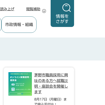
声読み上げ
閲覧補助
情報を
さがす
市政情報
・組織
茅野市職員採用に興
味のある方へ就職説
明・座談会を開催し
ます
8月17日（月曜日）ま
で申込受付中！