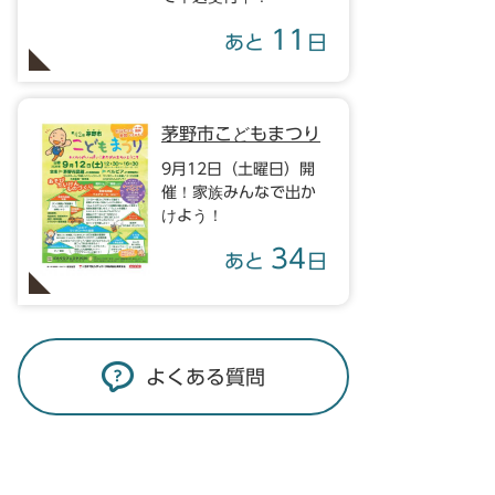
11
あと
日
茅野市こどもまつり
9月12日（土曜日）開
催！家族みんなで出か
けよう！
34
あと
日
よくある質問