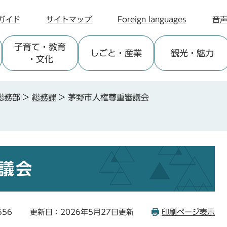
ガイド
サイトマップ
Foreign languages
音
子育て
・教育
しごと
・産業
観光
・魅力
・文化
総務部
>
総務課
>
茅野市人権尊重審議会
議会
556
更新日：2026年5月27日更新
印刷ページ表示