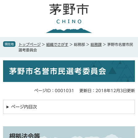
ペ
メ
ー
ニ
ジ
ュ
の
ー
先
を
頭
飛
で
ば
現在地
トップページ
>
組織でさがす
>
総務部
>
総務課
>
茅野市名誉市民
す
し
選考委員会
。
て
本
本
文
茅野市名誉市民選考委員会
文
へ
ページID：0001031
更新日：2018年12月3日更新
ページ内目次
根拠法令等