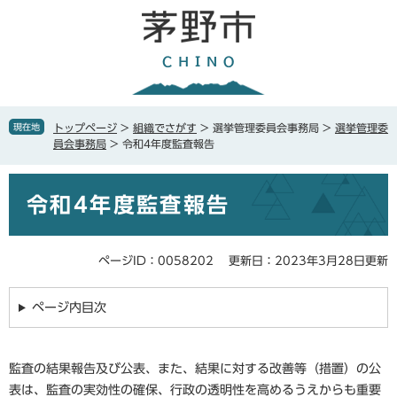
ペ
メ
ー
ニ
ジ
ュ
の
ー
先
を
頭
飛
で
ば
現在地
トップページ
>
組織でさがす
>
選挙管理委員会事務局
>
選挙管理委
す
し
員会事務局
>
令和4年度監査報告
。
て
本
本
文
令和4年度監査報告
文
へ
ページID：0058202
更新日：2023年3月28日更新
ページ内目次
監査の結果報告及び公表、また、結果に対する改善等（措置）の公
表は、監査の実効性の確保、行政の透明性を高めるうえからも重要