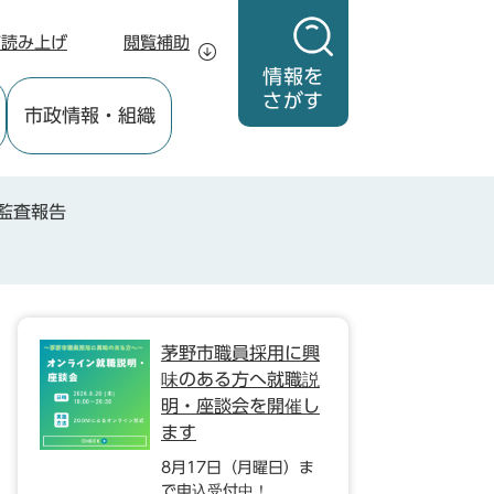
声読み上げ
閲覧補助
情報を
さがす
市政情報
・組織
監査報告
茅野市職員採用に興
味のある方へ就職説
明・座談会を開催し
ます
8月17日（月曜日）ま
で申込受付中！