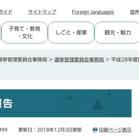
ガイド
サイトマップ
Foreign languages
音
子育て
・教育
しごと
・産業
観光
・魅力
・文化
選挙管理委員会事務局
>
選挙管理委員会事務局
>
平成28年度
報告
999
更新日：2018年12月3日更新
印刷ページ表示