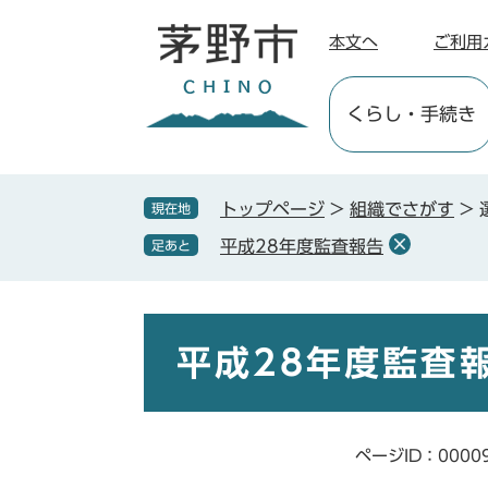
ペ
メ
ー
ニ
本文へ
ご利用
ジ
ュ
の
ー
くらし
・手続き
先
を
頭
飛
で
ば
す
し
トップページ
>
組織でさがす
>
現在地
。
て
平成28年度監査報告
足あと
本
文
へ
本
文
平成28年度監査
ページID：0000