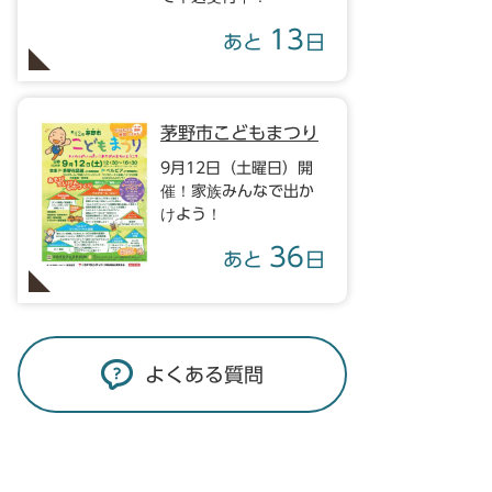
13
あと
日
茅野市こどもまつり
9月12日（土曜日）開
催！家族みんなで出か
けよう！
36
あと
日
よくある質問