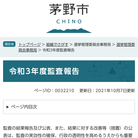
ペ
メ
ー
ニ
ジ
ュ
の
ー
先
を
頭
飛
で
ば
現在地
トップページ
>
組織でさがす
>
選挙管理委員会事務局
>
選挙管理委
す
し
員会事務局
>
令和3年度監査報告
。
て
本
本
文
令和3年度監査報告
文
へ
ページID：0032210
更新日：2021年10月7日更新
ページ内目次
監査の結果報告及び公表、また、結果に対する改善等（措置）の公
表は、監査の実効性の確保、行政の透明性を高めるうえからも重要