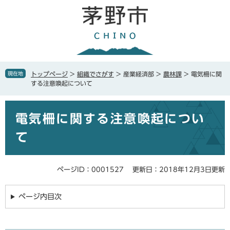
ペ
メ
ー
ニ
ジ
ュ
の
ー
先
を
頭
飛
で
ば
現在地
トップページ
>
組織でさがす
>
産業経済部
>
農林課
>
電気柵に関
す
し
する注意喚起について
。
て
本
本
文
電気柵に関する注意喚起につい
文
へ
て
ページID：0001527
更新日：2018年12月3日更新
ページ内目次