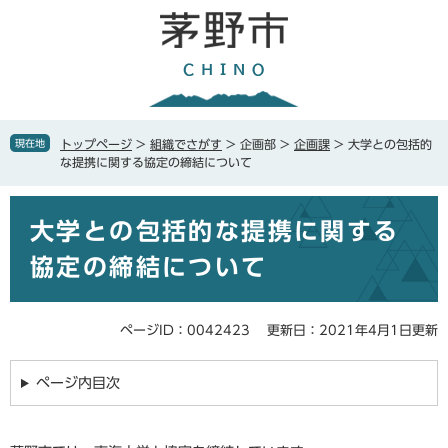
ペ
メ
ー
ニ
ジ
ュ
の
ー
先
を
頭
飛
で
ば
現在地
トップページ
>
組織でさがす
>
企画部
>
企画課
>
大学との包括的
す
し
な提携に関する協定の締結について
。
て
本
本
文
大学との包括的な提携に関する
文
へ
協定の締結について
ページID：0042423
更新日：2021年4月1日更新
ページ内目次