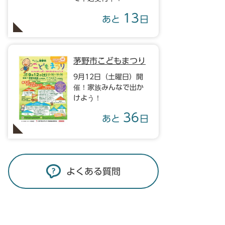
13
あと
日
茅野市こどもまつり
9月12日（土曜日）開
催！家族みんなで出か
けよう！
36
あと
日
よくある質問