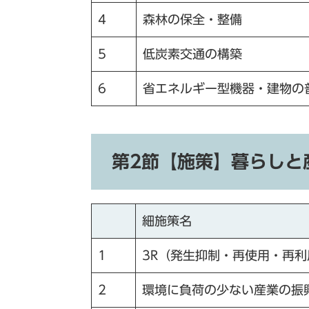
4
森林の保全・整備
5
低炭素交通の構築
6
省エネルギー型機器・建物の
第2節【施策】暮らしと
細施策名
1
3R（発生抑制・再使用・再
2
環境に負荷の少ない産業の振