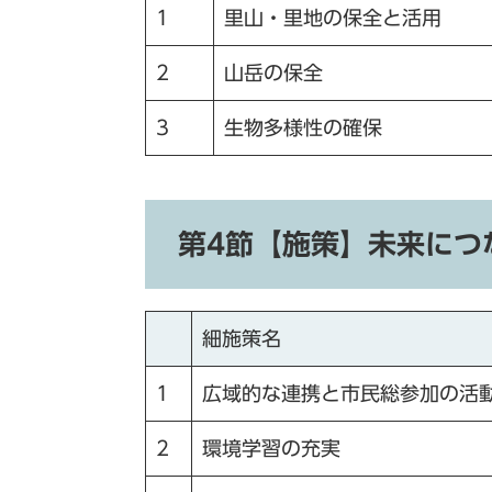
1
里山・里地の保全と活用
2
山岳の保全
3
生物多様性の確保
第4節【施策】未来につ
細施策名
1
広域的な連携と市民総参加の活
2
環境学習の充実