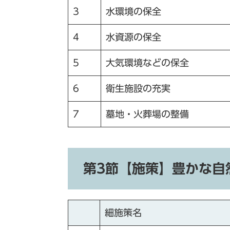
3
水環境の保全
4
水資源の保全
5
大気環境などの保全
6
衛生施設の充実
7
墓地・火葬場の整備
第3節【施策】豊かな自
細施策名