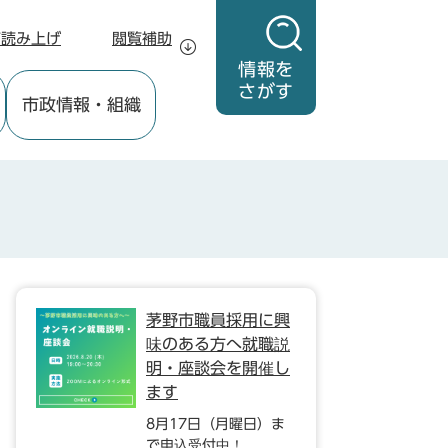
声読み上げ
閲覧補助
情報を
さがす
市政情報
・組織
茅野市職員採用に興
味のある方へ就職説
明・座談会を開催し
ます
8月17日（月曜日）ま
で申込受付中！