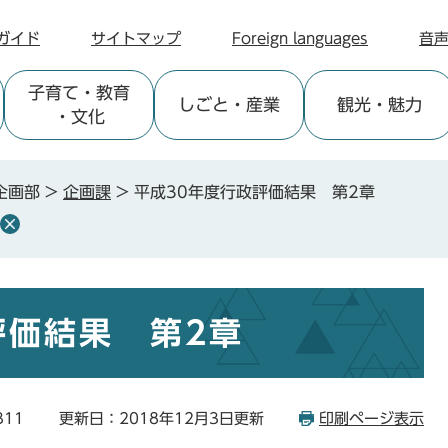
ガイド
サイトマップ
Foreign languages
音
子育て
・教育
しごと
・産業
観光
・魅力
・文化
企画部
>
企画課
>
平成30年度行政評価結果 第2章
評価結果 第2章
311
更新日：2018年12月3日更新
印刷ページ表示