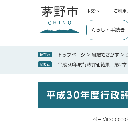
ペ
メ
ー
ニ
本文へ
ご利用
ジ
ュ
の
ー
くらし
・手続き
先
を
頭
飛
で
ば
す
し
トップページ
>
組織でさがす
>
現在地
。
て
平成30年度行政評価結果 第2章
足あと
本
文
へ
本
文
平成30年度行政
ページID：0000