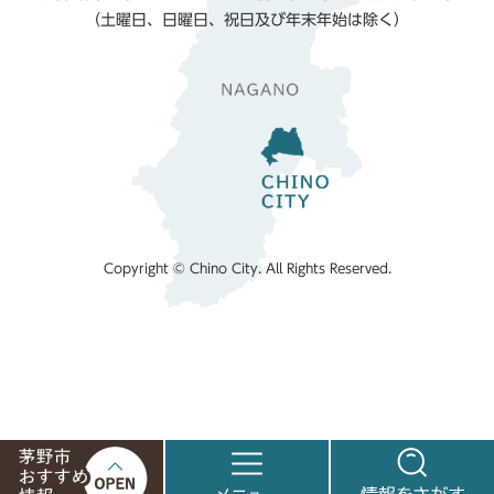
（土曜日、日曜日、祝日及び年末年始は除く）
Copyright © Chino City. All Rights Reserved.
茅
メ
情