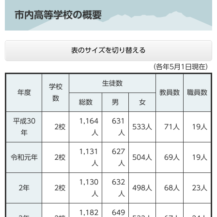
市内高等学校の概要
表のサイズを切り替える
（各年5月1日現在）
生徒数
学校
年度
教員数
職員数
数
総数
男
女
平成30
1,164
631
2校
533人
71人
19人
年
人
人
1,131
627
令和元年
2校
504人
69人
19人
人
人
1,130
632
2年
2校
498人
68人
23人
人
人
1,182
649