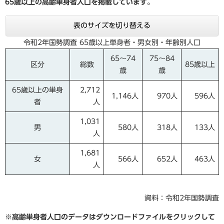
65歳以上の高齢単身者人口を掲載しています。
表のサイズを切り替える
令和2年国勢調査 65歳以上単身者・男女別・年齢別人口
65～74
75～84
区分
総数
85歳以上
歳
歳
65歳以上の単身
2,712
1,146人
970人
596人
者
人
1,031
男
580人
318人
133人
人
1,681
女
566人
652人
463人
人
資料：令和2年国勢調査
※高齢単身者人口のデータはダウンロードファイルをクリックして