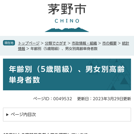
ペ
メ
ー
ニ
ジ
ュ
の
ー
先
を
頭
飛
で
ば
現在地
トップページ
>
分類でさがす
>
市政情報・組織
>
市の概要
>
統計
す
し
情報
>
年齢別（5歳階級）、男女別高齢単身者数
。
て
本
本
文
年齢別（5歳階級）、男女別高齢
文
へ
単身者数
ページID：0049532
更新日：2023年3月29日更新
ページ内目次