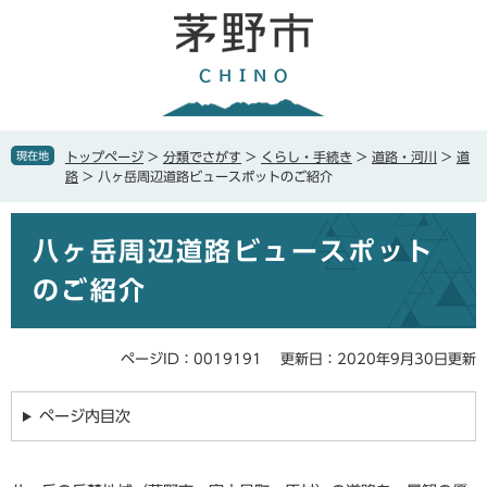
ペ
メ
ー
ニ
ジ
ュ
の
ー
先
を
頭
飛
で
ば
現在地
トップページ
>
分類でさがす
>
くらし・手続き
>
道路・河川
>
道
す
し
路
>
八ヶ岳周辺道路ビュースポットのご紹介
。
て
本
本
文
八ヶ岳周辺道路ビュースポット
文
へ
のご紹介
ページID：0019191
更新日：2020年9月30日更新
ページ内目次