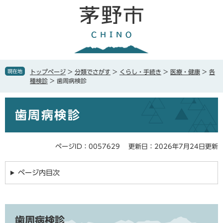
ペ
メ
ー
ニ
ジ
ュ
の
ー
先
を
頭
飛
で
ば
現在地
トップページ
>
分類でさがす
>
くらし・手続き
>
医療・健康
>
各
す
し
種検診
>
歯周病検診
。
て
本
本
文
歯周病検診
文
へ
ページID：0057629
更新日：2026年7月24日更新
ページ内目次
歯周病検診